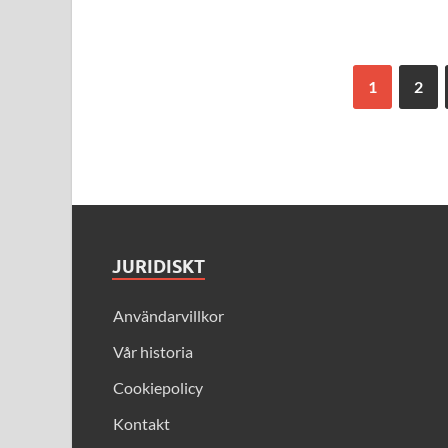
1
2
JURIDISKT
Användarvillkor
Vår historia
Cookiepolicy
Kontakt