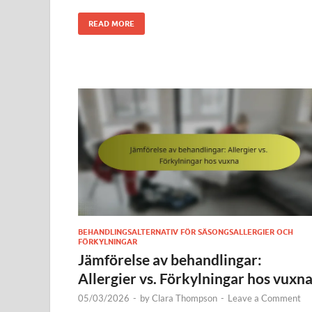
READ MORE
BEHANDLINGSALTERNATIV FÖR SÄSONGSALLERGIER OCH
FÖRKYLNINGAR
Jämförelse av behandlingar:
Allergier vs. Förkylningar hos vuxn
05/03/2026
-
by
Clara Thompson
-
Leave a Comment