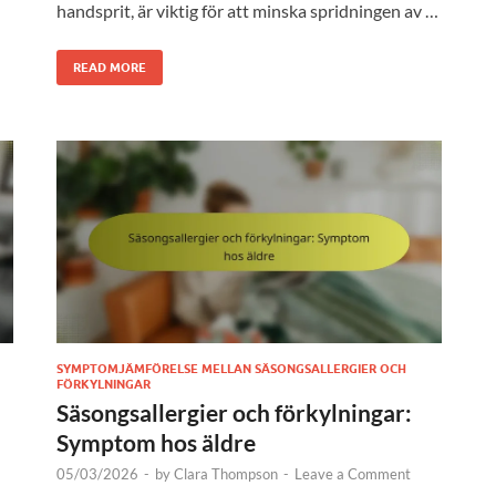
handsprit, är viktig för att minska spridningen av …
READ MORE
SYMPTOMJÄMFÖRELSE MELLAN SÄSONGSALLERGIER OCH
FÖRKYLNINGAR
Säsongsallergier och förkylningar:
a
Symptom hos äldre
05/03/2026
-
by
Clara Thompson
-
Leave a Comment