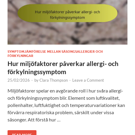
SYMPTOMJÄMFÖRELSE MELLAN SÄSONGSALLERGIER OCH
FÖRKYLNINGAR
Hur miljöfaktorer påverkar allergi- och
förkylningssymptom
25/02/2026
-
by
Clara Thompson
-
Leave a Comment
Miljöfaktorer spelar en avgörande roll i hur svåra allergi-
och förkylningssymptom blir. Element som luftkvalitet,
pollenhalter, luftfuktighet och temperaturvariationer kan
förvärra respiratoriska problem, särskilt under vissa
säsonger. Att förstå hur …
READ MORE