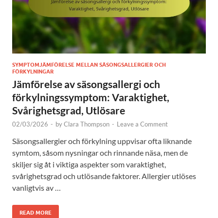
SYMPTOMJÄMFÖRELSE MELLAN SÄSONGSALLERGIER OCH
FÖRKYLNINGAR
Jämförelse av säsongsallergi och
förkylningssymptom: Varaktighet,
Svårighetsgrad, Utlösare
02/03/2026
-
by
Clara Thompson
-
Leave a Comment
Säsongsallergier och förkylning uppvisar ofta liknande
symtom, såsom nysningar och rinnande näsa, men de
skiljer sig åt i viktiga aspekter som varaktighet,
svårighetsgrad och utlösande faktorer. Allergier utlöses
vanligtvis av …
READ MORE