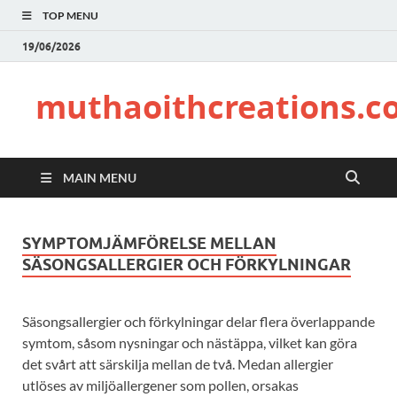
TOP MENU
19/06/2026
muthaoithcreations.c
MAIN MENU
SYMPTOMJÄMFÖRELSE MELLAN
SÄSONGSALLERGIER OCH FÖRKYLNINGAR
Säsongsallergier och förkylningar delar flera överlappande
symtom, såsom nysningar och nästäppa, vilket kan göra
det svårt att särskilja mellan de två. Medan allergier
utlöses av miljöallergener som pollen, orsakas