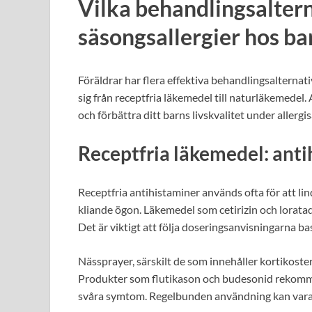
Vilka behandlingsaltern
säsongsallergier hos ba
Föräldrar har flera effektiva behandlingsalternati
sig från receptfria läkemedel till naturläkemedel. 
och förbättra ditt barns livskvalitet under allerg
Receptfria läkemedel: anti
Receptfria antihistaminer används ofta för att l
kliande ögon. Läkemedel som cetirizin och loratadi
Det är viktigt att följa doseringsanvisningarna ba
Nässprayer, särskilt de som innehåller kortikoste
Produkter som flutikason och budesonid rekommen
svåra symtom. Regelbunden användning kan vara 