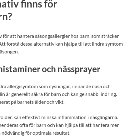
ativ finns för
rn?
v för att hantera säsongsallergier hos barn, som sträcker
Att förstå dessa alternativ kan hjälpa till att lindra symtom
isäsongen.
histaminer och nässprayer
indra allergisymtom som nysningar, rinnande näsa och
n är generellt säkra för barn och kan ge snabb lindring.
serat på barnets ålder och vikt.
roider, kan effektivt minska inflammation i näsgångarna.
deras ofta för barn och kan hjälpa till att hantera mer
nödvändig för optimala resultat.