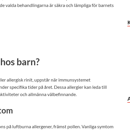
t de valda behandlingarna är säkra och lämpliga för barnets
 hos barn?
ller allergisk rinit, uppstår när immunsystemet
er specifika tider på året. Dessa allergier kan leda till
ktiviteter och allmänna välbefinnande.
mtom
s på luftburna allergener, främst pollen. Vanliga symtom