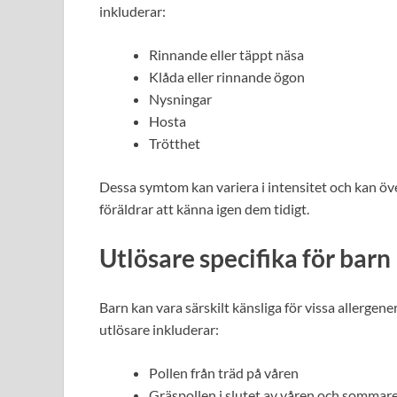
inkluderar:
Rinnande eller täppt näsa
Klåda eller rinnande ögon
Nysningar
Hosta
Trötthet
Dessa symtom kan variera i intensitet och kan över
föräldrar att känna igen dem tidigt.
Utlösare specifika för barn
Barn kan vara särskilt känsliga för vissa allergen
utlösare inkluderar:
Pollen från träd på våren
Gräspollen i slutet av våren och sommar