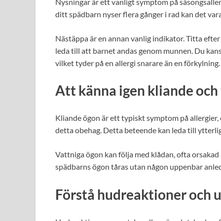
Nysningar är ett vanligt symptom på säsongsaller
ditt spädbarn nyser flera gånger i rad kan det vara
Nästäppa är en annan vanlig indikator. Titta efte
leda till att barnet andas genom munnen. Du kans
vilket tyder på en allergi snarare än en förkylning.
Att känna igen kliande och
Kliande ögon är ett typiskt symptom på allergier
detta obehag. Detta beteende kan leda till ytterli
Vattniga ögon kan följa med klådan, ofta orsakad 
spädbarns ögon tåras utan någon uppenbar anledn
Förstå hudreaktioner och u