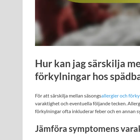
Hur kan jag särskilja m
förkylningar hos spädb
För att särskilja mellan säsongs
allergier och förk
varaktighet och eventuella följande tecken. Allerg
förkylningar ofta inkluderar feber och en annan
Jämföra symptomens varak