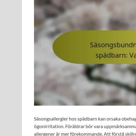
Säsongsallergier hos spädbarn kan orsaka obeha
ögonirritation. Föräldrar bör vara uppmärksamma p
allergener är mer förekommande. Att förstå skill