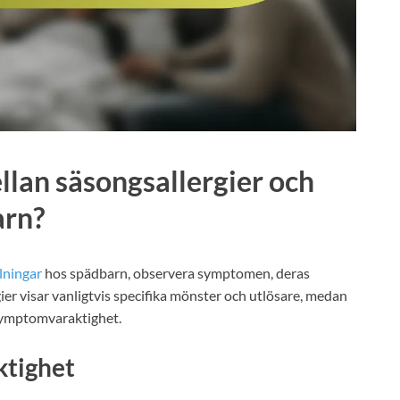
ellan säsongsallergier och
arn?
ylningar
hos spädbarn, observera symptomen, deras
ier visar vanligtvis specifika mönster och utlösare, medan
 symptomvaraktighet.
tighet