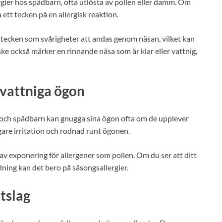
gier hos spädbarn, ofta utlösta av pollen eller damm. Om
 ett tecken på en allergisk reaktion.
r tecken som svårigheter att andas genom näsan, vilket kan
ke också märker en rinnande näsa som är klar eller vattnig,
 vattniga ögon
, och spädbarn kan gnugga sina ögon ofta om de upplever
gare irritation och rodnad runt ögonen.
av exponering för allergener som pollen. Om du ser att ditt
ing kan det bero på säsongsallergier.
tslag