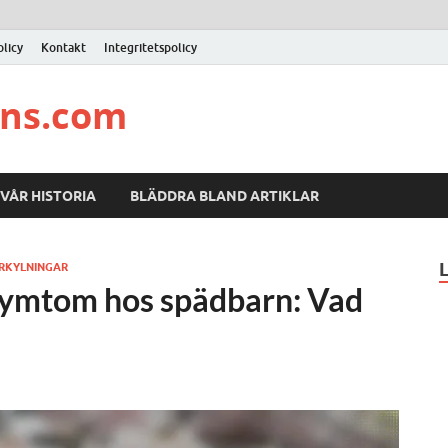
licy
Kontakt
Integritetspolicy
ons.com
VÅR HISTORIA
BLÄDDRA BLAND ARTIKLAR
RKYLNINGAR
symtom hos spädbarn: Vad