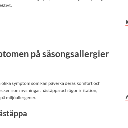
ektivt.
mptomen på säsongsallergier
om olika symptom som kan påverka deras komfort och
ecken som nysningar, nästäppa och ögonirritation,
på miljöallergener.
nästäppa