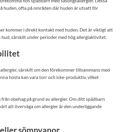
 förekomma hos spädbarn med säsongsallergier. Dessa
 på huden, ofta på områden där huden är utsatt för
r kommer i direkt kontakt med huden. Det är viktigt att
hud, särskilt under perioder med hög allergiaktivitet.
ilitet
sallergier, särskilt om den förekommer tillsammans med
a hosta kan vara torr och icke-produktiv, vilket
 från obehag på grund av allergier. Om ditt spädbarn
a värt att överväga om allergier är den underliggande
 eller sömnvanor