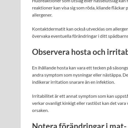
Hudreaktioner som utslag eller nässelutslag kan
reaktioner kan visa sig som röda, kliande fläckar
allergener.
Kontaktdermatit kan också utvecklas om allergene
övervaka eventuella förändringar i ditt spädbarns 
Observera hosta och irritab
En ihållande hosta kan vara ett tecken på säsong
andra symptom som nysningar eller nästäppa. Denn
indikerar irritation snarare än en infektion.
Irritabilitet är ett annat symptom som kan uppstå
verkar ovanligt kinkigt eller rastlöst kan det var
orsaken.
Notera förändringar i mat-