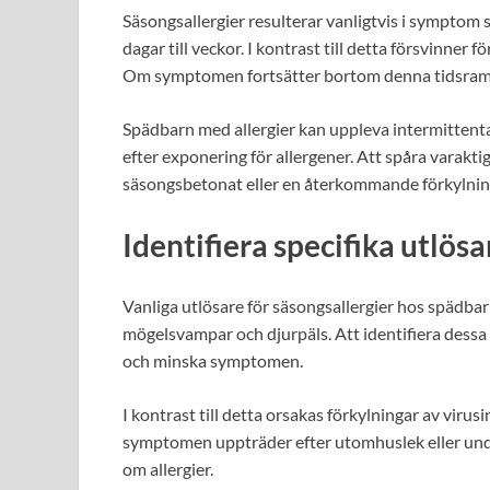
Säsongsallergier resulterar vanligtvis i symptom s
dagar till veckor. I kontrast till detta försvinner 
Om symptomen fortsätter bortom denna tidsram k
Spädbarn med allergier kan uppleva intermittent
efter exponering för allergener. Att spåra varaktig
säsongsbetonat eller en återkommande förkylnin
Identifiera specifika utlösa
Vanliga utlösare för säsongsallergier hos spädbarn
mögelsvampar och djurpäls. Att identifiera dessa
och minska symptomen.
I kontrast till detta orsakas förkylningar av virus
symptomen uppträder efter utomhuslek eller under
om allergier.