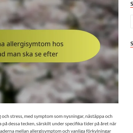
g och stress, med symptom som nysningar, nästäppa och
å dessa tecken, särskilt under specifika tider på året när
naderna mellan allergisymptom och vanliga förkylningar