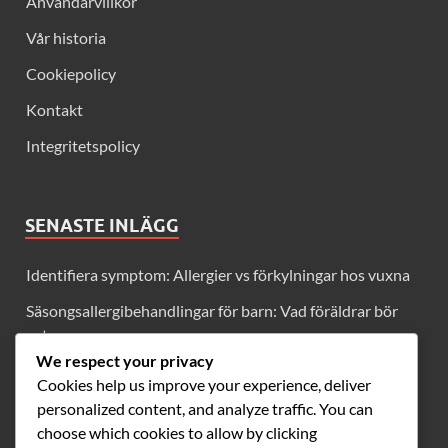
Användarvillkor
Vår historia
Cookiepolicy
Kontakt
Integritetspolicy
SENASTE INLÄGG
Identifiera symptom: Allergier vs förkylningar hos vuxna
Säsongsallergibehandlingar för barn: Vad föräldrar bör
veta
We respect your privacy
Långsiktiga behandlingsplaner för säsongsallergier och
Cookies help us improve your experience, deliver
förkylningar
personalized content, and analyze traffic. You can
Kyla Förebyggande Strategier För Vuxna: Handhygien,
choose which cookies to allow by clicking