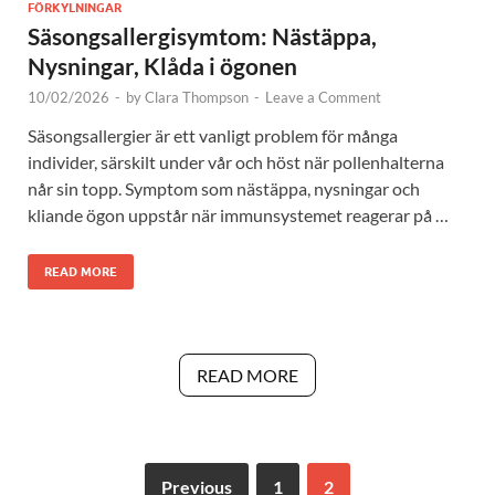
FÖRKYLNINGAR
Säsongsallergisymtom: Nästäppa,
Nysningar, Klåda i ögonen
10/02/2026
-
by
Clara Thompson
-
Leave a Comment
Säsongsallergier är ett vanligt problem för många
individer, särskilt under vår och höst när pollenhalterna
når sin topp. Symptom som nästäppa, nysningar och
kliande ögon uppstår när immunsystemet reagerar på …
READ MORE
READ MORE
Previous
1
2