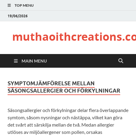
TOP MENU
19/06/2026
muthaoithcreations.c
MAIN MENU
SYMPTOMJÄMFÖRELSE MELLAN
SÄSONGSALLERGIER OCH FÖRKYLNINGAR
Säsongsallergier och förkylningar delar flera överlappande
symtom, såsom nysningar och nästäppa, vilket kan göra
det svårt att särskilja mellan de två. Medan allergier
utlöses av miljöallergener som pollen, orsakas