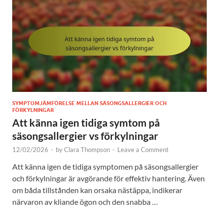
SYMPTOMJÄMFÖRELSE MELLAN SÄSONGSALLERGIER OCH
FÖRKYLNINGAR
Att känna igen tidiga symtom på
säsongsallergier vs förkylningar
12/02/2026
-
by
Clara Thompson
-
Leave a Comment
Att känna igen de tidiga symptomen på säsongsallergier
och förkylningar är avgörande för effektiv hantering. Även
om båda tillstånden kan orsaka nästäppa, indikerar
närvaron av kliande ögon och den snabba …