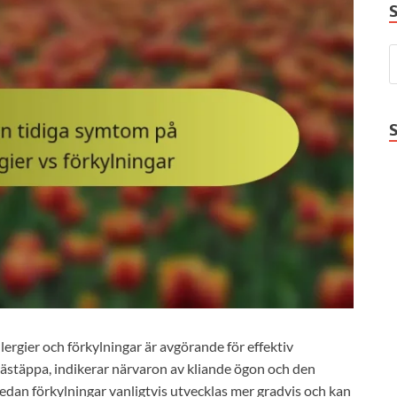
ergier och förkylningar är avgörande för effektiv
ästäppa, indikerar närvaron av kliande ögon och den
dan förkylningar vanligtvis utvecklas mer gradvis och kan