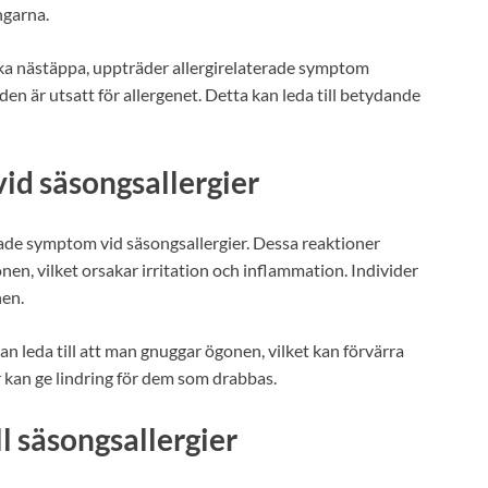
ngarna.
saka nästäppa, uppträder allergirelaterade symptom
iden är utsatt för allergenet. Detta kan leda till betydande
d säsongsallergier
ade symptom vid säsongsallergier. Dessa reaktioner
n, vilket orsakar irritation och inflammation. Individer
nen.
n leda till att man gnuggar ögonen, vilket kan förvärra
 kan ge lindring för dem som drabbas.
l säsongsallergier