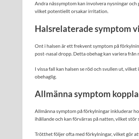
Andra nässymptom kan involvera nysningar och po
vilket potentiellt orsakar irritation.
Halsrelaterade symptom vi
Ont i halsen är ett frekvent symptom på förkylning
post-nasal dropp. Detta obehag kan variera från mi
I vissa fall kan halsen se röd och svullen ut, vil
obehaglig.
Allmänna symptom kopplade
Allmänna symptom på förkylningar inkluderar hos
ihållande och kan förvärras på natten, vilket stö
Trötthet följer ofta med förkylningar, vilket gör 