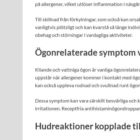
på allergener, vilket utlöser inflammation i näsgå
Till skillnad från förkylningar, som också kan or
vanligtvis plötsligt och kan kvarstå så länge indiv
obehag och störningar i vardagliga aktiviteter.
Ögonrelaterade symptom vi
Kliande och vattniga ögon är vanliga ögonrelater
uppstår när allergener kommer i kontakt med ögone
kan också uppleva rodnad och svullnad runt ögo
Dessa symptom kan vara särskilt besvärliga och ka
irritationen. Receptfria antihistaminögondroppar
Hudreaktioner kopplade til