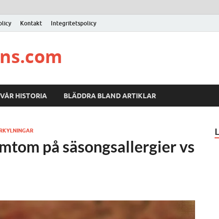
licy
Kontakt
Integritetspolicy
ons.com
VÅR HISTORIA
BLÄDDRA BLAND ARTIKLAR
RKYLNINGAR
ymtom på säsongsallergier vs