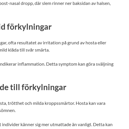
st-nasal dropp, där slem rinner ner baksidan av halsen,
d förkylningar
ar, ofta resultatet av irritation på grund av hosta eller
ld klåda till svår smärta.
ket indikerar inflammation. Detta symptom kan göra sväljning
 till förkylningar
ta, trötthet och milda kroppssmärtor. Hosta kan vara
r sömnen.
att individer känner sig mer utmattade än vanligt. Detta kan