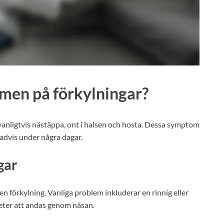
omen på förkylningar?
anligtvis nästäppa, ont i halsen och hosta. Dessa symptom
gradvis under några dagar.
gar
 förkylning. Vanliga problem inkluderar en rinnig eller
gheter att andas genom näsan.