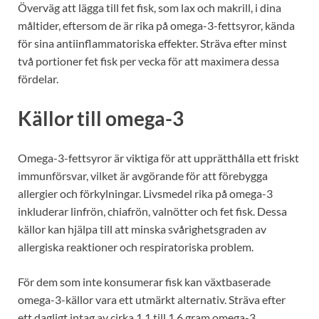
Överväg att lägga till fet fisk, som lax och makrill, i dina
måltider, eftersom de är rika på omega-3-fettsyror, kända
för sina antiinflammatoriska effekter. Sträva efter minst
två portioner fet fisk per vecka för att maximera dessa
fördelar.
Källor till omega-3
Omega-3-fettsyror är viktiga för att upprätthålla ett friskt
immunförsvar, vilket är avgörande för att förebygga
allergier och förkylningar. Livsmedel rika på omega-3
inkluderar linfrön, chiafrön, valnötter och fet fisk. Dessa
källor kan hjälpa till att minska svårighetsgraden av
allergiska reaktioner och respiratoriska problem.
För dem som inte konsumerar fisk kan växtbaserade
omega-3-källor vara ett utmärkt alternativ. Sträva efter
ett dagligt intag av cirka 1,1 till 1,6 gram omega-3,