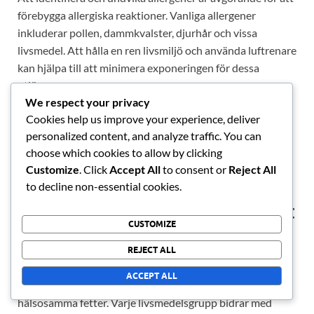
förebygga allergiska reaktioner. Vanliga allergener
inkluderar pollen, dammkvalster, djurhår och vissa
livsmedel. Att hålla en ren livsmiljö och använda luftrenare
kan hjälpa till att minimera exponeringen för dessa
utlösare.
We respect your privacy
Cookies help us improve your experience, deliver
För matallergier är det viktigt att noggrant läsa etiketter
personalized content, and analyze traffic. You can
och undvika produkter som innehåller kända allergener.
choose which cookies to allow by clicking
Att konsultera en allergolog kan ge personliga strategier
Customize
. Click
Accept All
to consent or
Reject All
för att effektivt hantera och undvika specifika allergener.
to decline non-essential cookies.
Principer för en balanserad kost
CUSTOMIZE
En balanserad kost är grundläggande för att upprätthålla
REJECT ALL
ett robust immunförsvar. Detta inkluderar en variation av
ACCEPT ALL
frukter, grönsaker, fullkorn, magra proteiner och
hälsosamma fetter. Varje livsmedelsgrupp bidrar med