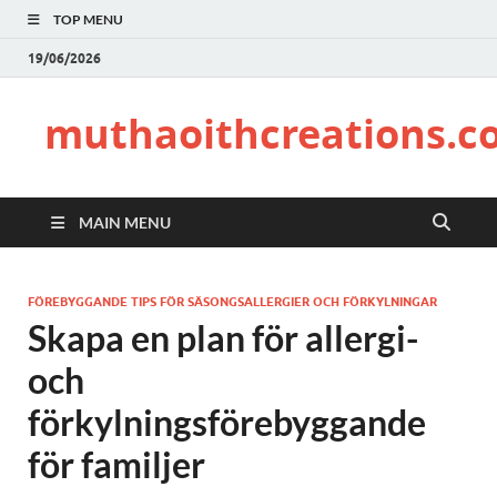
TOP MENU
19/06/2026
muthaoithcreations.c
MAIN MENU
FÖREBYGGANDE TIPS FÖR SÄSONGSALLERGIER OCH FÖRKYLNINGAR
Skapa en plan för allergi-
och
förkylningsförebyggande
för familjer