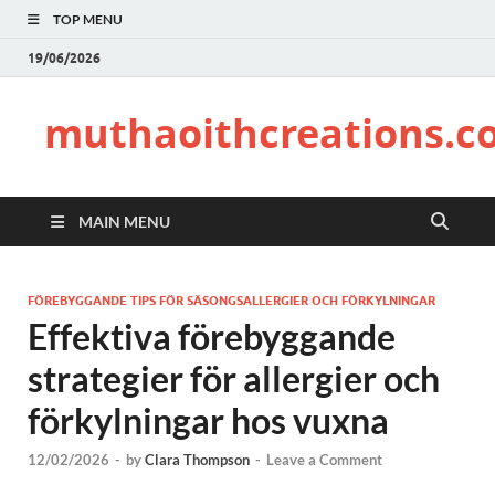
TOP MENU
19/06/2026
muthaoithcreations.c
MAIN MENU
FÖREBYGGANDE TIPS FÖR SÄSONGSALLERGIER OCH FÖRKYLNINGAR
Effektiva förebyggande
strategier för allergier och
förkylningar hos vuxna
12/02/2026
-
by
Clara Thompson
-
Leave a Comment