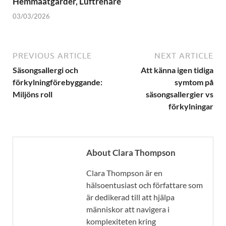
Hemmaåtgärder, Luftrenare
03/03/2026
PREVIOUS ARTICLE
NEXT ARTICLE
Säsongsallergi och
Att känna igen tidiga
förkylningförebyggande:
symtom på
Miljöns roll
säsongsallergier vs
förkylningar
About Clara Thompson
Clara Thompson är en
hälsoentusiast och författare som
är dedikerad till att hjälpa
människor att navigera i
komplexiteten kring